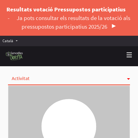
Resultats votació Pressupostos participatius
-
Ja pots consultar els resultats de la votació als
pressupostos participatius 2025/26
Català
Triar la llengua
Elegir el idioma
Activitat
Insígnies
Seguint
Seguidores
Grups