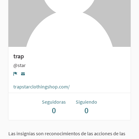
trap
@star
Denunciar
trapstarclothingshop.com/
Seguidoras
Siguiendo
0
0
Las insignias son reconocimientos de las acciones de las