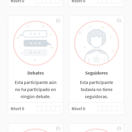
Nivel 0
Nivel 0
Debates
Seguidores
Esta participante aún
Esta participante
no ha participado en
todavía no tiene
ningún debate.
seguidoras.
Nivel 0
Nivel 0