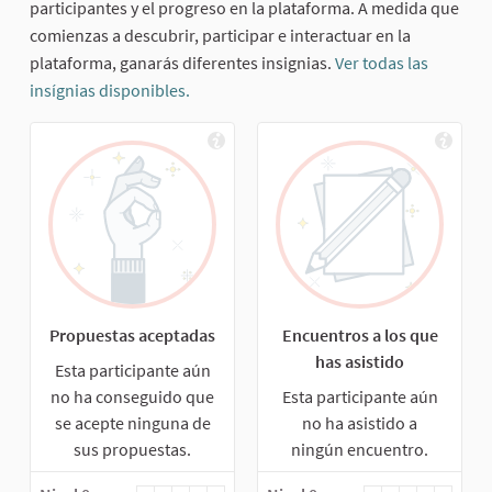
participantes y el progreso en la plataforma. A medida que
comienzas a descubrir, participar e interactuar en la
plataforma, ganarás diferentes insignias.
Ver todas las
insígnias disponibles.
Propuestas aceptadas
Encuentros a los que
has asistido
Esta participante aún
no ha conseguido que
Esta participante aún
se acepte ninguna de
no ha asistido a
sus propuestas.
ningún encuentro.