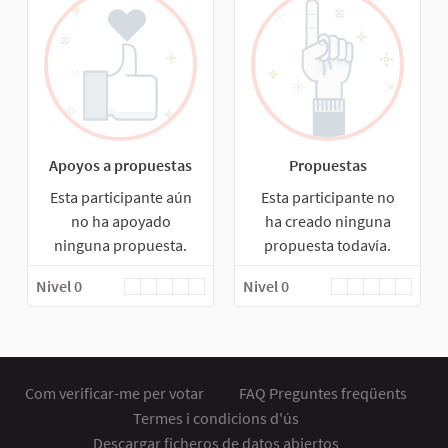
Apoyos a propuestas
Propuestas
Esta participante aún
Esta participante no
no ha apoyado
ha creado ninguna
ninguna propuesta.
propuesta todavía.
Nivel 0
Nivel 0
Com verificar-me per votar
FAQ Preguntes freqüents
Termes i condicions d'ús
Descargar ficheros de datos abiertos