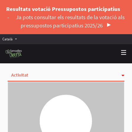
Resultats votació Pressupostos participatius
-
Ja pots consultar els resultats de la votació als
pressupostos participatius 2025/26
Català
Triar la llengua
Elegir el idioma
Activitat
Insígnies
Seguint
Seguidores
Grups