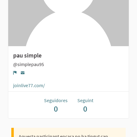
pau simple
@simplepau95
Denúncia
joinlive77.com/
Seguidores
Seguint
0
0
Aquesta participant encara no ha tingut cap