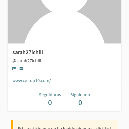
sarah27ichill
@sarah27ichill
Denunciar
www.ce-top10.com/
Seguidoras
Siguiendo
0
0
Esta participante no ha tenido ninguna actividad