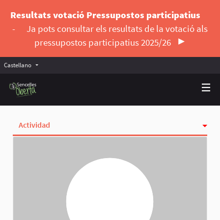
Resultats votació Pressupostos participatius
-
Ja pots consultar els resultats de la votació als
pressupostos participatius 2025/26
Castellano
Triar la llengua
Elegir el idioma
Actividad
Insignias
Siguiendo
Seguidoras
Grupos