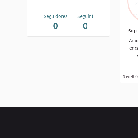
Seguidores
Seguint
0
0
Supo
Aque
enc
Nivell 0
T