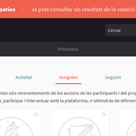
ipatius
-
Ja pots consultar els resultats de la votaci
Cercar
Processos
Activitat
Insígnies
Seguint
gnies són reconeixements de les accions de les participants i del p
, participar i interactuar amb la plataforma, n'obtindràs de diferen