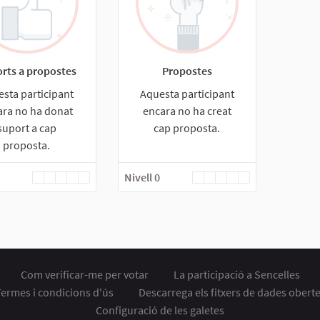
rts a propostes
Propostes
sta participant
Aquesta participant
ara no ha donat
encara no ha creat
suport a cap
cap proposta.
proposta.
Nivell 0
Com verificar-me per votar
La participació a Sencelles
ermes i condicions d'ús
Descarrega els fitxers de dades obert
Configuració de les galetes