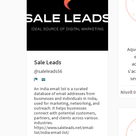
Aque
Sale Leads
a
s'ac
@saleleads56
se
Denúncia
An India email list is a curated
Nivell 0
database of email addresses from
businesses and individuals in India,
used for marketing, networking, and
outreach. It helps businesses
connect with potential customers,
partners, and clients across various
industries.
https://www.saleleads.net/email-
list/india-email-list/