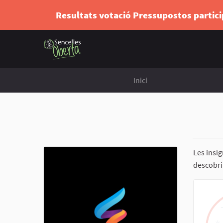
Resultats votació Pressupostos partic
Inici
Les insí
descobrir