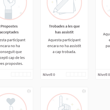
Propostes
Trobades a les que
acceptades
has assistit
Aqu
sta participant
Aquesta participant
encara no ha
encara no ha assistit
pa
conseguit que
a cap trobada.
cepti cap de les
ves propostes.
Nivell 0
Nivell 0