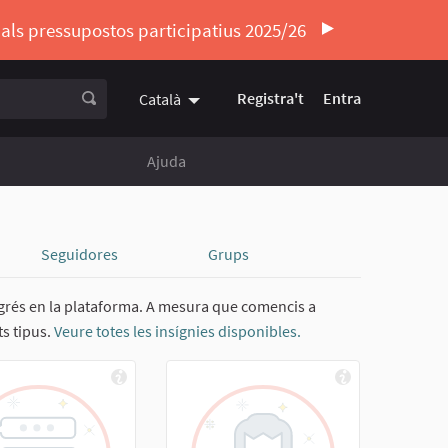
ó als pressupostos participatius 2025/26
Registra't
Entra
Català
Triar la llengua
Elegir el idioma
Ajuda
Seguidores
Grups
rogrés en la plataforma. A mesura que comencis a
ts tipus.
Veure totes les insígnies disponibles.