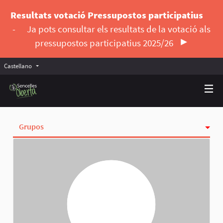
Resultats votació Pressupostos participatius
-
Ja pots consultar els resultats de la votació als
pressupostos participatius 2025/26
Castellano
Triar la llengua
Elegir el idioma
Grupos
Actividad
Insignias
Siguiendo
Seguidoras