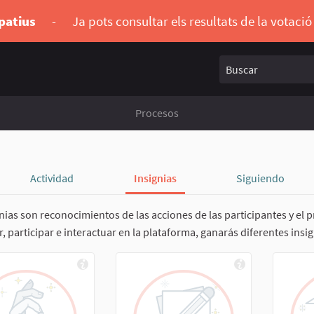
ipatius
-
Ja pots consultar els resultats de la votaci
Buscar
Procesos
Actividad
Insignias
Siguiendo
gnias son reconocimientos de las acciones de las participantes y el
, participar e interactuar en la plataforma, ganarás diferentes insi