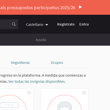
ó als pressupostos participatius 2025/26
Regístrate
Entra
Castellano
Triar la llengua
Elegir el idioma
Ayuda
Seguidoras
Grupos
 progreso en la plataforma. A medida que comienzas a
gnias.
Ver todas las insígnias disponibles.