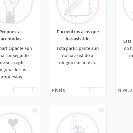
Propuestas
Encuentros a los que
aceptadas
has asistido
Esta
 participante aún
Esta participante aún
no h
ha conseguido
no ha asistido a
n
ue se acepte
ningún encuentro.
inguna de sus
propuestas.
Nivel 0
Nivel 0