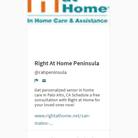
Right At Home Peninsula
@rahpeninsula
Denunciar
Get personalized senior in home
care in Palo Alto, CA Schedule a free
consultation with Right at Home for
your loved ones now!
www.rightathome.net/san-
mateo-...