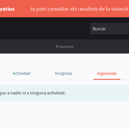
ipatius
-
Ja pots consultar els resultats de la votaci
Buscar
Procesos
Actividad
Insignias
Siguiendo
gue a nadie ni a ninguna actividad.