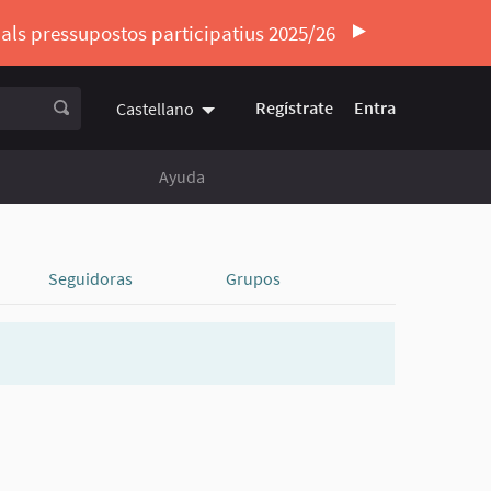
ó als pressupostos participatius 2025/26
Regístrate
Entra
Castellano
Triar la llengua
Elegir el idioma
Ayuda
Seguidoras
Grupos