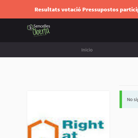
Resultats votació Pressupostos partic
Inicio
No si