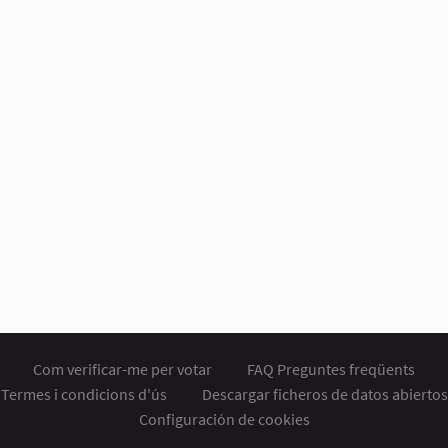
Com verificar-me per votar
FAQ Preguntes freqüents
Termes i condicions d'ús
Descargar ficheros de datos abiertos
Configuración de cookies