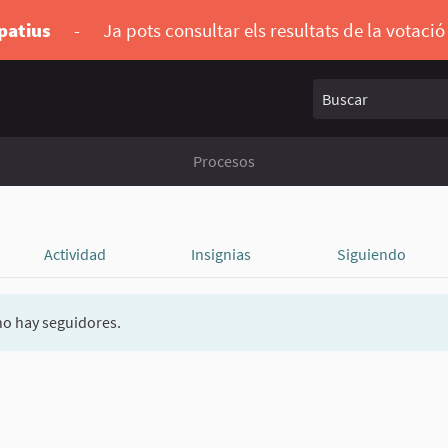
ipatius
-
Ja pots consultar els resultats de la votaci
Buscar
Procesos
Actividad
Insignias
Siguiendo
o hay seguidores.