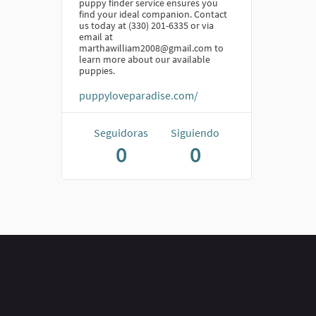
puppy finder service ensures you
find your ideal companion. Contact
us today at (330) 201-6335 or via
email at
marthawilliam2008@gmail.com to
learn more about our available
puppies.
puppyloveparadise.com/
Seguidoras
Siguiendo
0
0