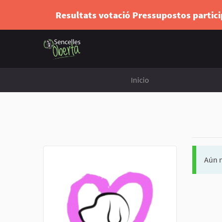
Resultats votació Pressupostos partic
Inicio
Aún n