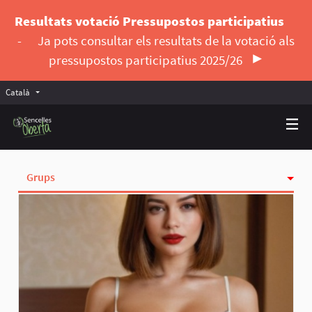
Resultats votació Pressupostos participatius
-
Ja pots consultar els resultats de la votació als
pressupostos participatius 2025/26
Català
Triar la llengua
Elegir el idioma
Grups
Activitat
Insígnies
Seguint
Seguidores