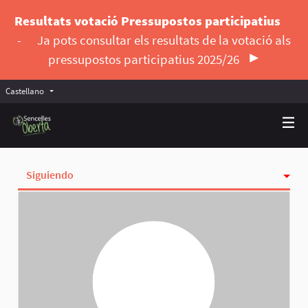
Resultats votació Pressupostos participatius
-
Ja pots consultar els resultats de la votació als
pressupostos participatius 2025/26
Castellano
Triar la llengua
Elegir el idioma
Siguiendo
Actividad
Insignias
Seguidoras
Grupos