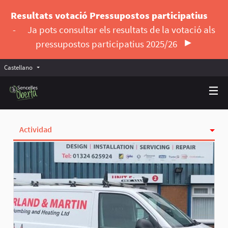
Resultats votació Pressupostos participatius
-
Ja pots consultar els resultats de la votació als
pressupostos participatius 2025/26
Castellano
Triar la llengua
Elegir el idioma
Actividad
Insignias
Siguiendo
Seguidoras
Grupos