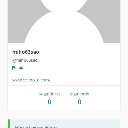
miho63sao
@miho63sao
Denunciar
www.ce-top10.com/
Seguidoras
Siguiendo
0
0
Aún no hay seguidores.