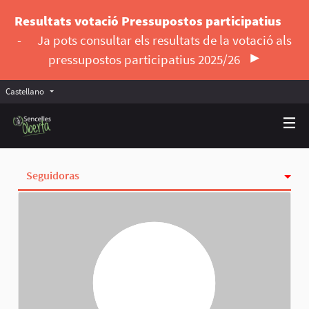
Resultats votació Pressupostos participatius
-
Ja pots consultar els resultats de la votació als
pressupostos participatius 2025/26
Castellano
Triar la llengua
Elegir el idioma
Seguidoras
Actividad
Insignias
Siguiendo
Grupos