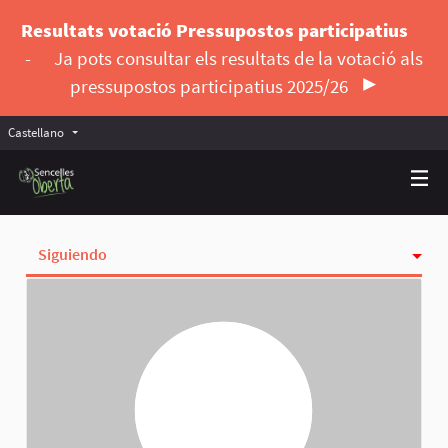
Resultats votació Pressupostos participatius
-
Ja pots consultar els resultats de la votació als
pressupostos participatius 2025/26
Castellano
Triar la llengua
Elegir el idioma
Siguiendo
Actividad
Insignias
Seguidoras
Grupos