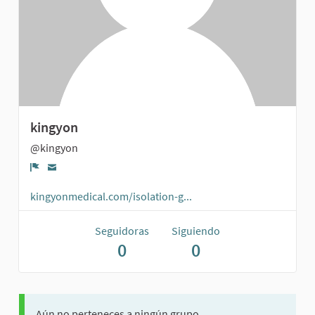
kingyon
@kingyon
Denunciar
kingyonmedical.com/isolation-g...
Seguidoras
Siguiendo
0
0
Aún no perteneces a ningún grupo.