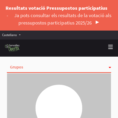
Resultats votació Pressupostos participatius
-
Ja pots consultar els resultats de la votació als
pressupostos participatius 2025/26
Castellano
Triar la llengua
Elegir el idioma
Grupos
Actividad
Insignias
Siguiendo
Seguidoras