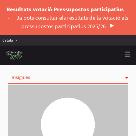
Resultats votació Pressupostos participatius
-
Ja pots consultar els resultats de la votació als
pressupostos participatius 2025/26
Català
Triar la llengua
Elegir el idioma
Insígnies
Activitat
Seguint
Seguidores
Grups