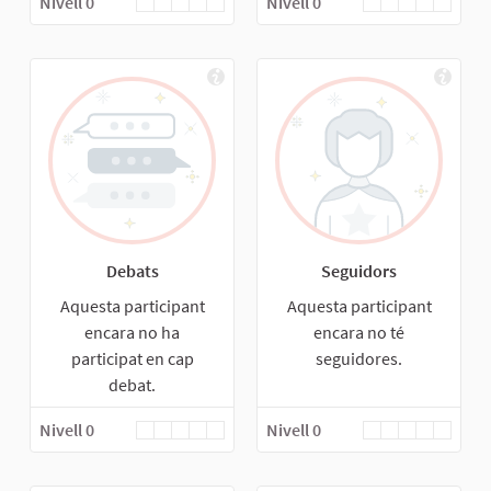
Nivell 0
Nivell 0
Debats
Seguidors
Aquesta participant
Aquesta participant
encara no ha
encara no té
participat en cap
seguidores.
debat.
Nivell 0
Nivell 0