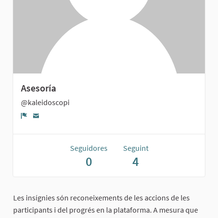
Asesoría
@kaleidoscopi
Denúncia
Seguidores
Seguint
0
4
Les insígnies són reconeixements de les accions de les
participants i del progrés en la plataforma. A mesura que