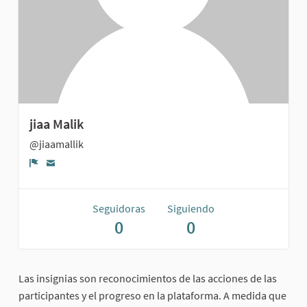
jiaa Malik
@jiaamallik
Denunciar
Seguidoras
Siguiendo
0
0
Las insignias son reconocimientos de las acciones de las
participantes y el progreso en la plataforma. A medida que