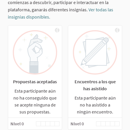
comienzas a descubrir, participar e interactuar en la
plataforma, ganarás diferentes insignias.
Ver todas las
insígnias disponibles.
Propuestas aceptadas
Encuentros a los que
has asistido
Esta participante aún
no ha conseguido que
Esta participante aún
se acepte ninguna de
no ha asistido a
sus propuestas.
ningún encuentro.
Nivel 0
Nivel 0