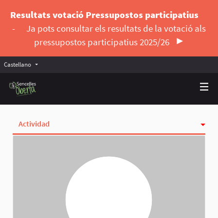
Resultats votació Pressupostos participatius
-
Ja pots consultar els resultats de la votació als
pressupostos participatius 2025/26
Castellano
Triar la llengua
Elegir el idioma
Actividad
Insignias
Siguiendo
Seguidoras
Grupos