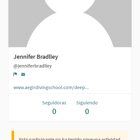
Jennifer Bradlley
@jenniferbradlley
Denunciar
www.aegirdivingschool.com/deep...
Seguidoras
Siguiendo
0
0
Esta participante no ha tenido ninguna actividad