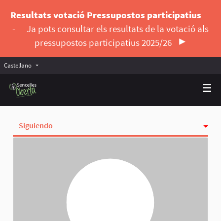
Resultats votació Pressupostos participatius
-
Ja pots consultar els resultats de la votació als
pressupostos participatius 2025/26
Castellano
Triar la llengua
Elegir el idioma
Siguiendo
Actividad
Insignias
Seguidoras
Grupos