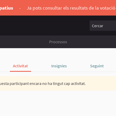
ipatius
-
Ja pots consultar els resultats de la votaci
Cercar
Processos
Activitat
Insígnies
Seguint
esta participant encara no ha tingut cap activitat.