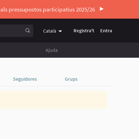
ó als pressupostos participatius 2025/26
Registra't
Entra
Català
Triar la llengua
Elegir el idioma
Ajuda
Seguidores
Grups