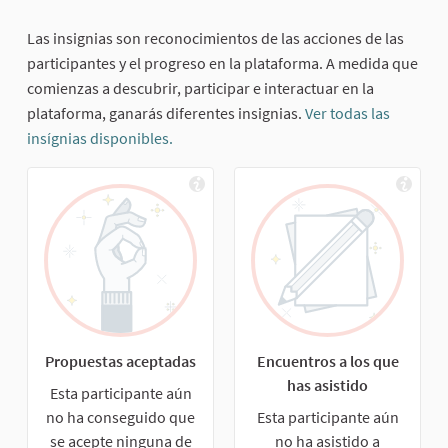
Las insignias son reconocimientos de las acciones de las
participantes y el progreso en la plataforma. A medida que
comienzas a descubrir, participar e interactuar en la
plataforma, ganarás diferentes insignias.
Ver todas las
insígnias disponibles.
Propuestas aceptadas
Encuentros a los que
has asistido
Esta participante aún
no ha conseguido que
Esta participante aún
se acepte ninguna de
no ha asistido a