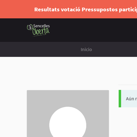
Resultats votació Pressupostos partic
Inicio
Aún n