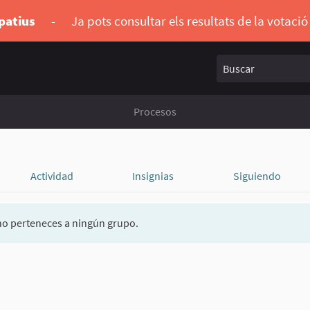
ipatius
-
Ja pots consultar els resultats de la votaci
Buscar
Procesos
Actividad
Insignias
Siguiendo
o perteneces a ningún grupo.