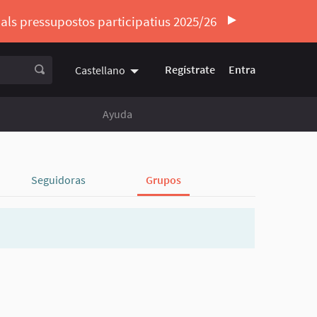
ó als pressupostos participatius 2025/26
Regístrate
Entra
Castellano
Triar la llengua
Elegir el idioma
Ayuda
Seguidoras
Grupos