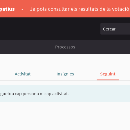
ipatius
-
Ja pots consultar els resultats de la votaci
Cercar
Processos
Activitat
Insígnies
Seguint
gueix a cap persona ni cap activitat.