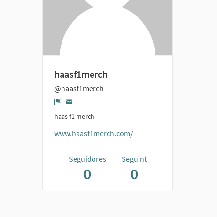
haasf1merch
@haasf1merch
Denúncia
haas f1 merch
www.haasf1merch.com/
Seguidores
Seguint
0
0