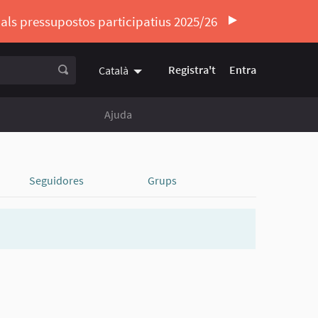
ó als pressupostos participatius 2025/26
Registra't
Entra
Català
Triar la llengua
Elegir el idioma
Ajuda
Seguidores
Grups