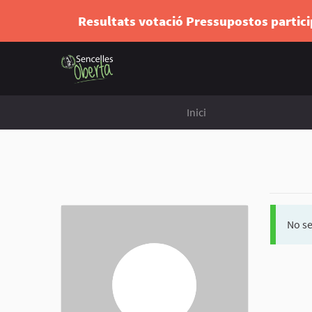
Resultats votació Pressupostos partic
Inici
No se