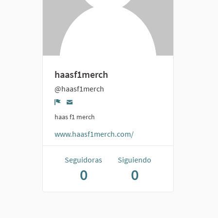
haasf1merch
@haasf1merch
Denunciar
haas f1 merch
www.haasf1merch.com/
Seguidoras
Siguiendo
0
0