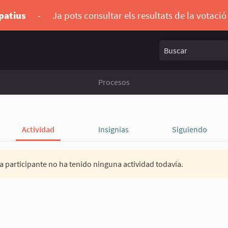
ipatius
-
Ja pots consultar els resultats de la votaci
Buscar
Procesos
Actividad
Insignias
Siguiendo
a participante no ha tenido ninguna actividad todavía.