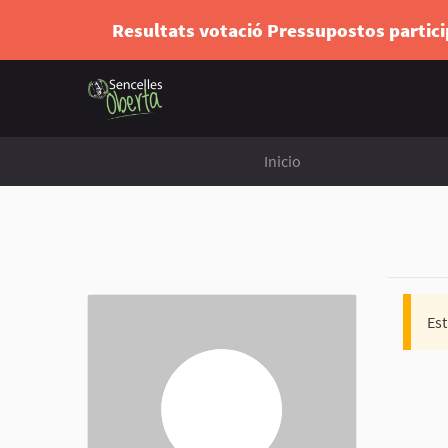
Resultats votació Pressupostos partic
Inicio
Est