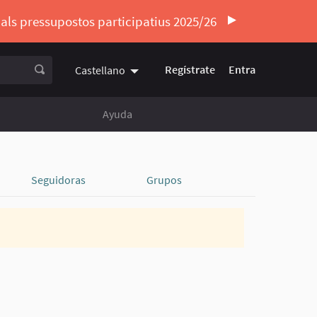
ó als pressupostos participatius 2025/26
Regístrate
Entra
Castellano
Triar la llengua
Elegir el idioma
Ayuda
Seguidoras
Grupos