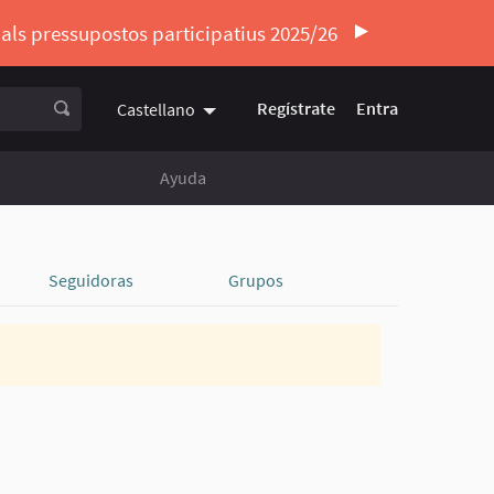
ó als pressupostos participatius 2025/26
Regístrate
Entra
Castellano
Triar la llengua
Elegir el idioma
Ayuda
Seguidoras
Grupos