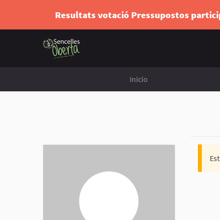
Resultats votació Pressupostos partic
Inicio
Est