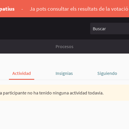
ipatius
-
Ja pots consultar els resultats de la votaci
Buscar
Procesos
Actividad
Insignias
Siguiendo
a participante no ha tenido ninguna actividad todavía.