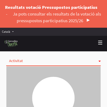
Resultats votació Pressupostos participatius
-
Ja pots consultar els resultats de la votació als
pressupostos participatius 2025/26
Català
Triar la llengua
Elegir el idioma
Activitat
Insígnies
Seguint
Seguidores
Grups