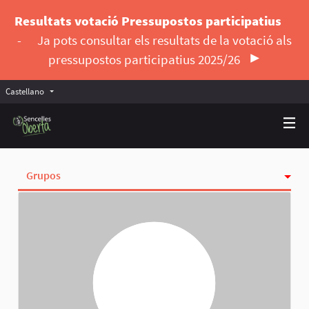
Resultats votació Pressupostos participatius
-
Ja pots consultar els resultats de la votació als
pressupostos participatius 2025/26
Castellano
Triar la llengua
Elegir el idioma
Grupos
Actividad
Insignias
Siguiendo
Seguidoras