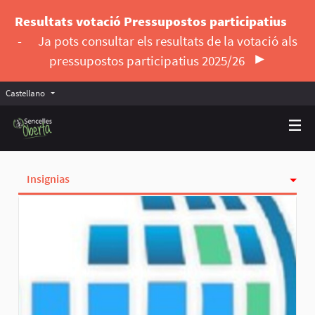
Resultats votació Pressupostos participatius
-
Ja pots consultar els resultats de la votació als
pressupostos participatius 2025/26
Castellano
Triar la llengua
Elegir el idioma
Insignias
Actividad
Siguiendo
Seguidoras
Grupos