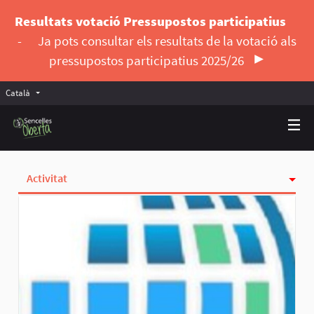
Resultats votació Pressupostos participatius
-
Ja pots consultar els resultats de la votació als
pressupostos participatius 2025/26
Català
Triar la llengua
Elegir el idioma
Activitat
Insígnies
Seguint
Seguidores
Grups