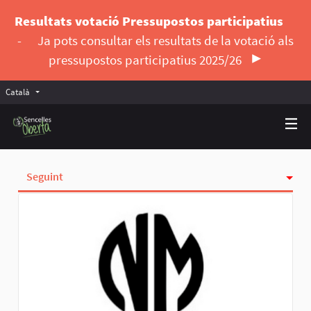
Resultats votació Pressupostos participatius
-
Ja pots consultar els resultats de la votació als
pressupostos participatius 2025/26
Català
Triar la llengua
Elegir el idioma
Seguint
Activitat
Insígnies
Seguidores
Grups