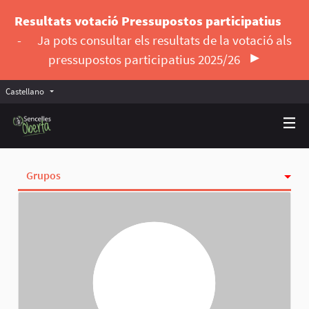
Resultats votació Pressupostos participatius
-
Ja pots consultar els resultats de la votació als
pressupostos participatius 2025/26
Castellano
Triar la llengua
Elegir el idioma
Grupos
Actividad
Insignias
Siguiendo
Seguidoras