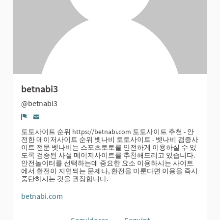
betnabi3
@betnabi3
Denúncia
토토사이트 순위 https://betnabi.com 토토사이트 추천 - 안
전한 메이저사이트 순위 벳나비 토토사이트 - 벳나비 검증사
이트 전문 벳나비는 스포츠토토를 안전하게 이용하실 수 있
도록 검증된 사설 메이저사이트를 추천해드리고 있습니다.
안전놀이터를 선택하는데 중요한 요소 이용하시는 사이트
에서 환전이 지연되는 문제나, 환전을 미룬다면 이용을 즉시
중단하시는 것을 권장합니다.
betnabi.com