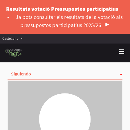
Resultats votació Pressupostos participatius
-
Ja pots consultar els resultats de la votació als
pressupostos participatius 2025/26
Castellano
Triar la llengua
Elegir el idioma
Siguiendo
Actividad
Insignias
Seguidoras
Grupos