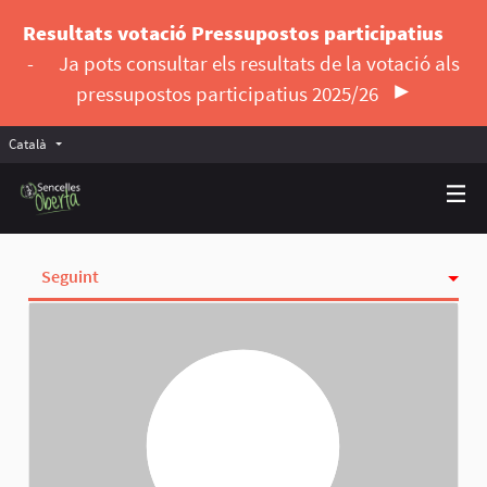
Resultats votació Pressupostos participatius
-
Ja pots consultar els resultats de la votació als
pressupostos participatius 2025/26
Català
Triar la llengua
Elegir el idioma
Seguint
Activitat
Insígnies
Seguidores
Grups