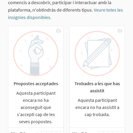
comencis a descobrir, participar i interactuar amb la
plataforma, n'obtindràs de diferents tipus.
Veure totes les
insígnies disponibles.
Propostes acceptades
Trobades a les que has
assistit
Aquesta participant
encara no ha
Aquesta participant
aconseguit que
encara no ha assistit a
s'accepti cap de les
cap trobada.
seves propostes.