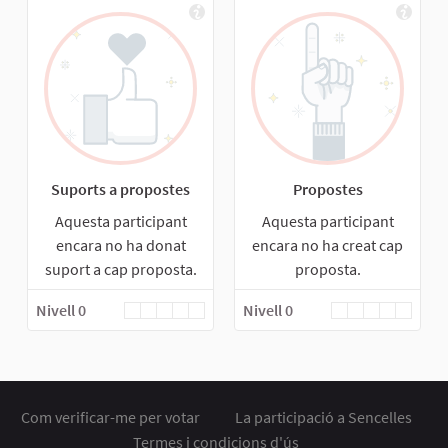
Suports a propostes
Propostes
Aquesta participant
Aquesta participant
encara no ha donat
encara no ha creat cap
suport a cap proposta.
proposta.
Nivell 0
Nivell 0
Com verificar-me per votar
La participació a Sencelles
Termes i condicions d'ús