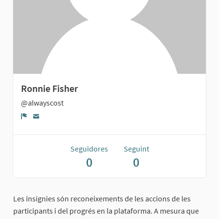
Ronnie Fisher
@alwayscost
Denúncia
Seguidores
Seguint
0
0
Les insígnies són reconeixements de les accions de les
participants i del progrés en la plataforma. A mesura que