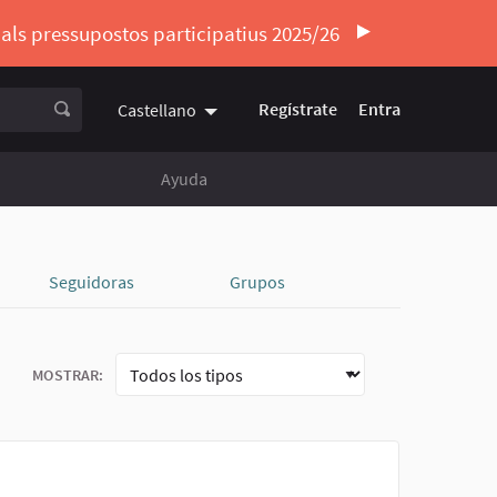
ó als pressupostos participatius 2025/26
Regístrate
Entra
Castellano
Triar la llengua
Elegir el idioma
Ayuda
Seguidoras
Grupos
MOSTRAR: