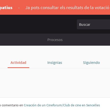
ipatius
-
Ja pots consultar els resultats de la votaci
Buscar
Procesos
Actividad
Insignias
Siguiendo
 comentario en
Creación de un Cineforum/Club de cine en Sencelles