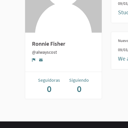
09/03
Stud
Nuevo
Ronnie Fisher
09/03
@alwayscost
We a
Denunciar
Seguidoras
Siguiendo
0
0