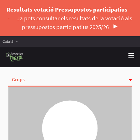
Resultats votació Pressupostos participatius
-
Ja pots consultar els resultats de la votació als
pressupostos participatius 2025/26
Català
Triar la llengua
Elegir el idioma
Grups
Activitat
Insígnies
Seguint
Seguidores