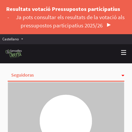
Resultats votació Pressupostos participatius
-
Ja pots consultar els resultats de la votació als
pressupostos participatius 2025/26
Castellano
Triar la llengua
Elegir el idioma
Seguidoras
Actividad
Insignias
Siguiendo
Grupos