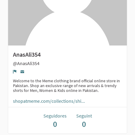
AnasAli354
@AnasAli354
Denúncia
Welcome to the Meme clothing brand official online store in
Pakistan. Shop an exclusive range of new arrivals & trendy
shirts for Men, Women & Kids online in Pakistan.
shopatmeme.com/collections/shi...
Seguidores
Seguint
0
0