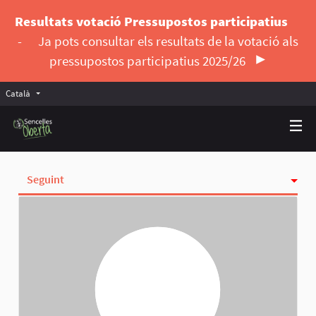
Resultats votació Pressupostos participatius
-
Ja pots consultar els resultats de la votació als
pressupostos participatius 2025/26
Català
Triar la llengua
Elegir el idioma
Seguint
Activitat
Insígnies
Seguidores
Grups