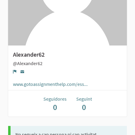
Alexander62
@Alexander62
Denúncia
www.gotoassignmenthelp.com/ess...
Seguidores
Seguint
0
0
No segueix a cap persona ni cap activitat.