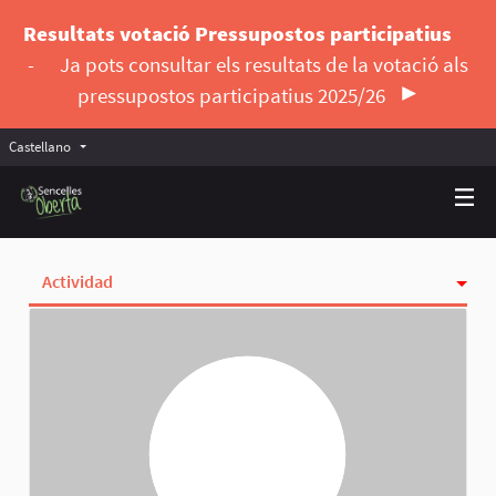
Resultats votació Pressupostos participatius
-
Ja pots consultar els resultats de la votació als
pressupostos participatius 2025/26
Castellano
Triar la llengua
Elegir el idioma
Actividad
Insignias
Siguiendo
Seguidoras
Grupos