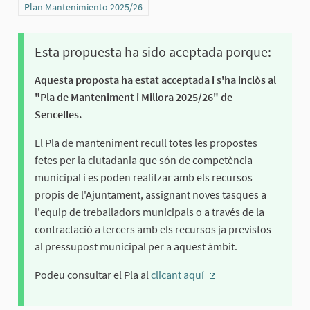
Resultados al filtrar por la categoría: Plan Mantenimiento 2025/26
Plan Mantenimiento 2025/26
Esta propuesta ha sido aceptada porque:
Aquesta proposta ha estat acceptada i s'ha inclòs al
"Pla de Manteniment i Millora 2025/26" de
Sencelles.
El Pla de manteniment recull totes les propostes
fetes per la ciutadania que són de competència
municipal i es poden realitzar amb els recursos
propis de l'Ajuntament, assignant noves tasques a
l'equip de treballadors municipals o a través de la
contractació a tercers amb els recursos ja previstos
al pressupost municipal per a aquest àmbit.
Podeu consultar el Pla al
clicant aquí
(Enlace externo)