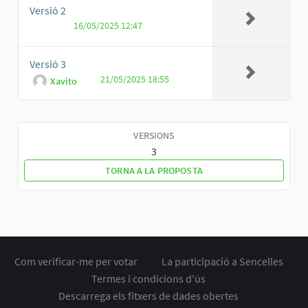
Versió 2
16/05/2025 12:47
Versió 3
21/05/2025 18:55
Xavito
VERSIONS
3
TORNA A LA PROPOSTA
Com verificar-me per votar
La participació a Sencelles
Termes i condicions d'ús
Descarrega els fitxers de dades obertes