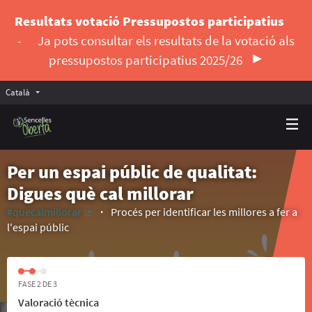
Resultats votació Pressupostos participatius
-
Ja pots consultar els resultats de la votació als
pressupostos participatius 2025/26
Català
Triar la llengua
Elegir el idioma
Per un espai públic de qualitat:
Digues què cal millorar
#quecalmillorar
Procés per identificar les millores a fer a
(Enllaç extern)
l'espai públic
FASE 2 DE 3
Valoració tècnica