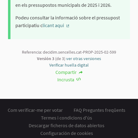
en els pressupostos municipals de 2025 i 2026.
Podeu consultar la informació sobre el pressupost
participatiu c
licant aqui
(Enlace externo)
Referencia: decidim.sencelles.cat-PROP-2025-02-599
Versión 3
(de 3)
ver otras versiones
Verificar huella digital
Compartir
Incrusta
Com verificar-me per votar
FAQ Preguntes freqüents
Termes i condicions d'ús
Descargar ficheros de datos abiertos
Configuración de cookies