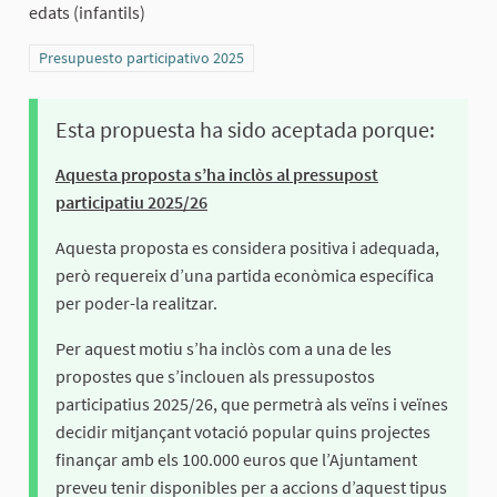
edats (infantils)
Resultados al filtrar por la categoría: Presupuesto participativo 2025
Presupuesto participativo 2025
Esta propuesta ha sido aceptada porque:
Aquesta proposta s’ha inclòs al pressupost
participatiu 2025/26
Aquesta proposta es considera positiva i adequada,
però requereix d’una partida econòmica específica
per poder-la realitzar.
Per aquest motiu s’ha inclòs com a una de les
propostes que s’inclouen als pressupostos
participatius 2025/26, que permetrà als veïns i veïnes
decidir mitjançant votació popular quins projectes
finançar amb els 100.000 euros que l’Ajuntament
preveu tenir disponibles per a accions d’aquest tipus