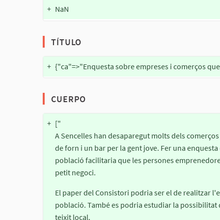
+
NaN
TÍTULO
+
{"ca"=>"Enquesta sobre empreses i comerços que 
CUERPO
+
["
A Sencelles han desaparegut molts dels comerços
de forn i un bar per la gent jove. Fer una enquesta 
població facilitaria que les persones emprenedor
petit negoci.
El paper del Consistori podria ser el de realitzar l'e
població. També es podria estudiar la possibilitat d'
teixit local.