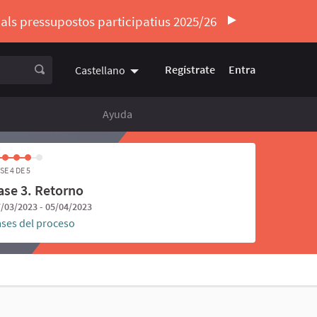
ó als pressupostos participatius 2025/26
Regístrate
Entra
Castellano
Triar la llengua
Elegir el idioma
Ayuda
SE 4 DE 5
ase 3. Retorno
/03/2023 - 05/04/2023
ases del proceso