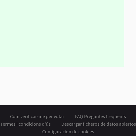
Com verificar-me per votar
FAQ Preguntes freqüents
Termes i condicions d'ús
Descargar ficheros de datos abiertos
Configuración de cookies