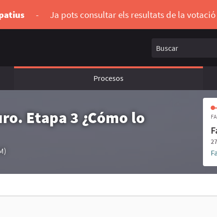
ipatius
-
Ja pots consultar els resultats de la votaci
Buscar
Procesos
uro. Etapa 3 ¿Cómo lo
FA
F
27
M)
F