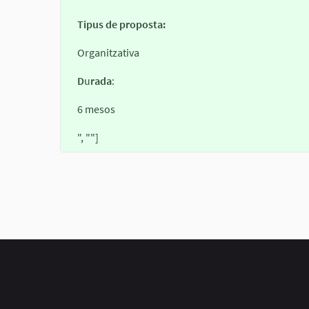
Tipus de proposta:
Organitzativa
D
u
rada
:
6 mesos
", ""]