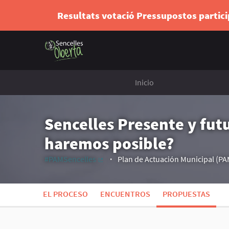
Resultats votació Pressupostos partic
Inicio
Sencelles Presente y fut
haremos posible?
#PAMSencelles
Plan de Actuación Municipal (PA
(Enlace externo)
EL PROCESO
ENCUENTROS
PROPUESTAS