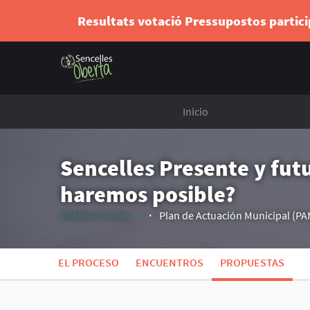
Resultats votació Pressupostos partic
Inicio
Sencelles Presente y fut
haremos posible?
#PAMSencelles
Plan de Actuación Municipal (PA
(Enlace externo)
EL PROCESO
ENCUENTROS
PROPUESTAS