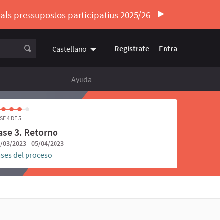
ó als pressupostos participatius 2025/26
Regístrate
Entra
Castellano
Triar la llengua
Elegir el idioma
Ayuda
SE 4 DE 5
ase 3. Retorno
/03/2023 - 05/04/2023
ases del proceso