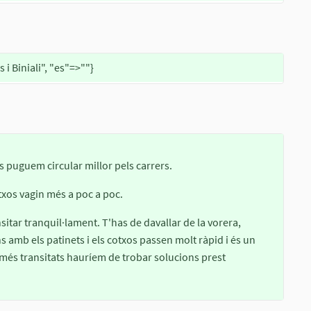
 i Biniali", "es"=>""}
s puguem circular millor pels carrers.
txos vagin més a poc a poc.
sitar tranquil·lament. T'has de davallar de la vorera,
ns amb els patinets i els cotxos passen molt ràpid i és un
ers més transitats hauríem de trobar solucions prest