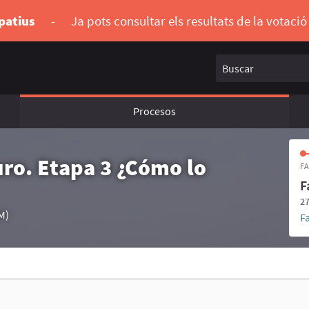
ipatius
-
Ja pots consultar els resultats de la votaci
Buscar
Procesos
uro. Etapa 3 ¿Cómo lo
FA
F
27
M)
F