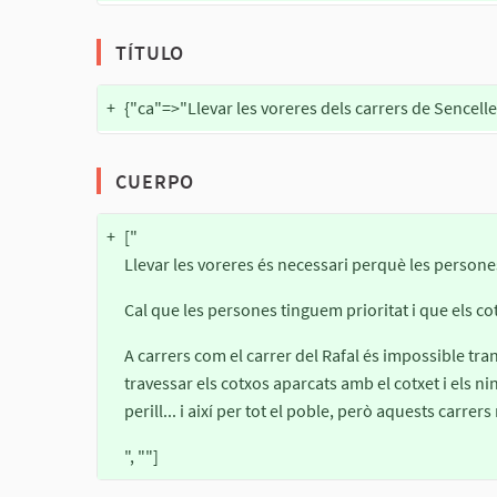
TÍTULO
+
{"ca"=>"Llevar les voreres dels carrers de Sencelles
CUERPO
+
["
Llevar les voreres és necessari perquè les persone
Cal que les persones tinguem prioritat i que els co
A carrers com el carrer del Rafal és impossible tran
travessar els cotxos aparcats amb el cotxet i els ni
perill... i així per tot el poble, però aquests carr
", ""]