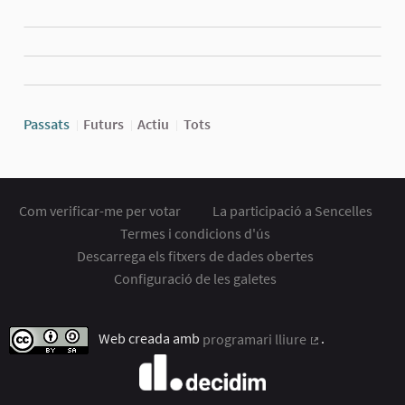
Passats
Futurs
Actiu
Tots
Com verificar-me per votar
La participació a Sencelles
Termes i condicions d'ús
Descarrega els fitxers de dades obertes
Configuració de les galetes
Web creada amb
programari lliure
.
(Enllaç extern)