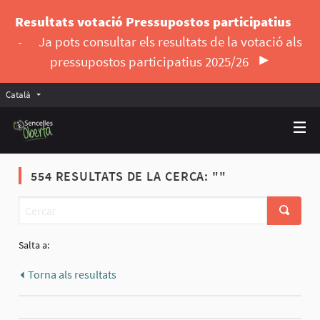
Resultats votació Pressupostos participatius
-
Ja pots consultar els resultats de la votació als
pressupostos participatius 2025/26
Català
Triar la llengua
Elegir el idioma
554 RESULTATS DE LA CERCA: ""
Salta a:
Torna als resultats