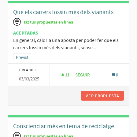
Que els carrers fossin més dels vianants
Haz tus propuestas en línea
ACEPTADAS
En general, caldria una aposta per poder fer que els
carrers fossin més dels vianants, sense...
Resultados al filtrar por la categoría: Previst
Previst
CREADO EL
11
11 SEGUIDORAS
SEGUIR
0
03/03/2025
QUE ELS CARRERS FOSSIN MÉS
VER PROPUESTA
QUE ELS
Conscienciar més en tema de reciclatge
Haz tus propuestas en línea