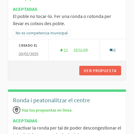
ACEPTADAS
El poble no tocar-lo. Fer una ronda o rotonda per
llevar es cotxos des poble.
Resultados al filtrar por la categoría: No es competencia municipal
No es competencia municipal
CREADO EL
11
11 SEGUIDORAS
SEGUIR
0
20/02/2025
VER PROPUESTA
FER UNA
Ronda i peatonalitzar el centre
Haz tus propuestas en línea
ACEPTADAS
Reactivar la ronda per tal de poder descongestionar el