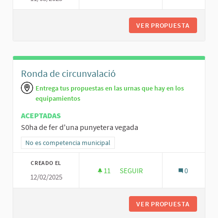
VER PROPUESTA
PATI IN
Ronda de circunvalació
Entrega tus propuestas en las urnas que hay en los
equipamientos
ACEPTADAS
S0ha de fer d'una punyetera vegada
Resultados al filtrar por la categoría: No es competencia municipal
No es competencia municipal
CREADO EL
11
11 SEGUIDORAS
SEGUIR
0
12/02/2025
RONDA DE CIRCUNVALACIÓ
VER PROPUESTA
RONDA D