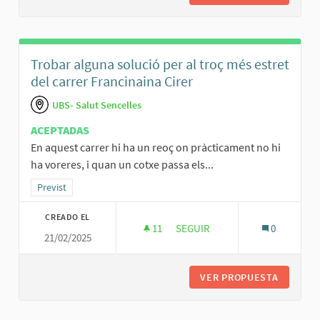
Trobar alguna solució per al troç més estret
del carrer Francinaina Cirer
UBS- Salut Sencelles
ACEPTADAS
En aquest carrer hi ha un reoç on pràcticament no hi
ha voreres, i quan un cotxe passa els...
Resultados al filtrar por la categoría: Previst
Previst
CREADO EL
11
11 SEGUIDORAS
SEGUIR
0
21/02/2025
TROBAR ALGUNA SOLUCIÓ PER 
VER PROPUESTA
TROBAR 