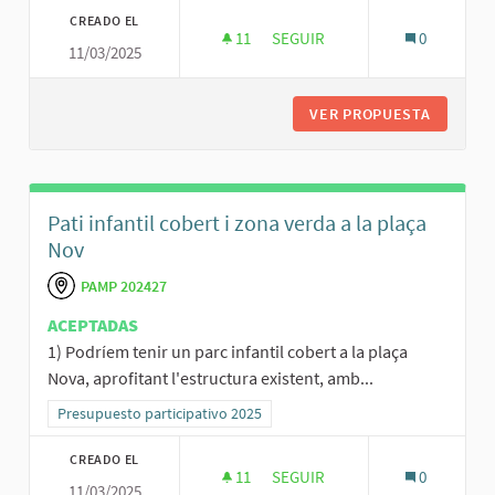
CREADO EL
11
11 SEGUIDORAS
SEGUIR
0
11/03/2025
UN ALTRE PARC INFANTIL, I QU
VER PROPUESTA
UN ALTR
Pati infantil cobert i zona verda a la plaça
Nov
PAMP 202427
ACEPTADAS
1) Podríem tenir un parc infantil cobert a la plaça
Nova, aprofitant l'estructura existent, amb...
Resultados al filtrar por la categoría: Presupuesto participativo 20
Presupuesto participativo 2025
CREADO EL
11
11 SEGUIDORAS
SEGUIR
0
11/03/2025
PATI INFANTIL COBERT I ZONA 