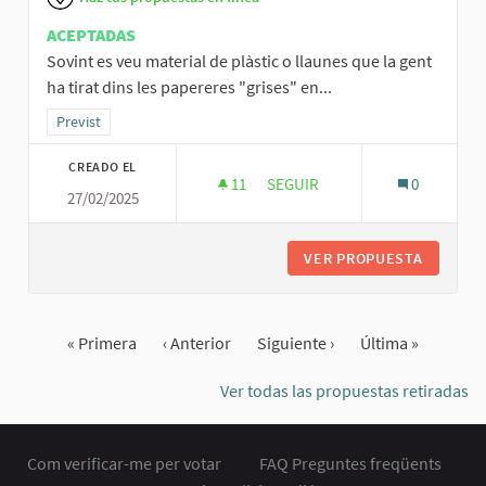
ACEPTADAS
Sovint es veu material de plàstic o llaunes que la gent
ha tirat dins les papereres "grises" en...
Resultados al filtrar por la categoría: Previst
Previst
CREADO EL
11
11 SEGUIDORAS
SEGUIR
0
27/02/2025
CONSCIENCIAR MÉS EN TEMA D
VER PROPUESTA
CONSCIE
« Primera
‹ Anterior
Siguiente ›
Última »
Ver todas las propuestas retiradas
Com verificar-me per votar
FAQ Preguntes freqüents