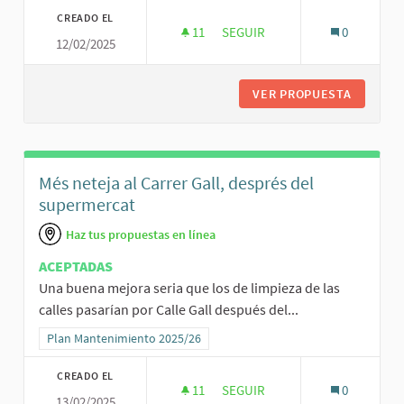
CREADO EL
11
11 SEGUIDORAS
SEGUIR
0
12/02/2025
POLIESPORTIU DE SENCELLES
VER PROPUESTA
POLIESP
Més neteja al Carrer Gall, després del
supermercat
Haz tus propuestas en línea
ACEPTADAS
Una buena mejora seria que los de limpieza de las
calles pasarían por Calle Gall después del...
Resultados al filtrar por la categoría: Plan Mantenimiento 2025/26
Plan Mantenimiento 2025/26
CREADO EL
11
11 SEGUIDORAS
SEGUIR
0
13/02/2025
MÉS NETEJA AL CARRER GALL,