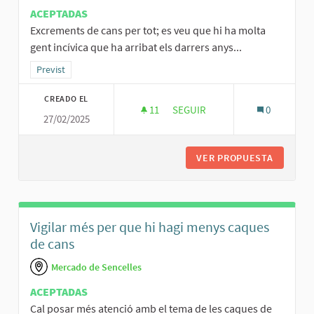
ACEPTADAS
Excrements de cans per tot; es veu que hi ha molta
gent incívica que ha arribat els darrers anys...
Resultados al filtrar por la categoría: Previst
Previst
CREADO EL
11
11 SEGUIDORAS
SEGUIR
0
27/02/2025
APLICAR LA NORMATIVA PER M
VER PROPUESTA
APLICAR
Vigilar més per que hi hagi menys caques
de cans
Mercado de Sencelles
ACEPTADAS
Cal posar més atenció amb el tema de les caques de