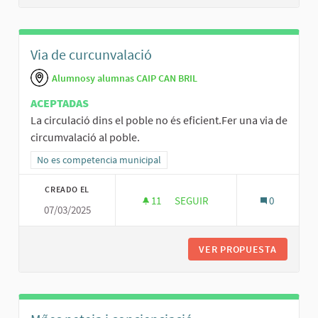
Via de curcunvalació
Alumnosy alumnas CAIP CAN BRIL
ACEPTADAS
La circulació dins el poble no és eficient.Fer una via de
circumvalació al poble.
Resultados al filtrar por la categoría: No es competencia municipal
No es competencia municipal
CREADO EL
11
11 SEGUIDORAS
SEGUIR
0
07/03/2025
VIA DE CURCUNVALACIÓ
VER PROPUESTA
VIA DE 