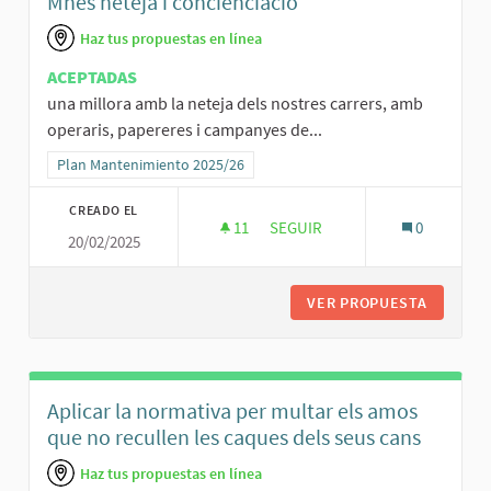
Mñes neteja i concienciació
Haz tus propuestas en línea
ACEPTADAS
una millora amb la neteja dels nostres carrers, amb
operaris, papereres i campanyes de...
Resultados al filtrar por la categoría: Plan Mantenimiento 2025/26
Plan Mantenimiento 2025/26
CREADO EL
11
11 SEGUIDORAS
SEGUIR
0
20/02/2025
MÑES NETEJA I CONCIENCIACI
VER PROPUESTA
MÑES NE
Aplicar la normativa per multar els amos
que no recullen les caques dels seus cans
Haz tus propuestas en línea