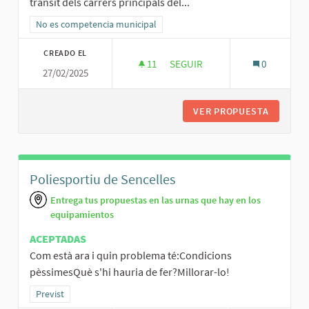
trànsit dels carrers principals del...
Resultados al filtrar por la categoría: No es competencia municipal
No es competencia municipal
CREADO EL
11
11 SEGUIDORAS
SEGUIR
0
27/02/2025
RONDA I PEATONALITZAR EL C
VER PROPUESTA
RONDA I
Poliesportiu de Sencelles
Entrega tus propuestas en las urnas que hay en los
equipamientos
ACEPTADAS
Com està ara i quin problema té:Condicions
pèssimesQuè s'hi hauria de fer?Millorar-lo!
Resultados al filtrar por la categoría: Previst
Previst