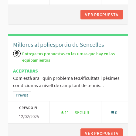
VER PROPUESTA
PODES A
Millores al poliesportiu de Sencelles
Entrega tus propuestas en las urnas que hay en los
equipamientos
ACEPTADAS
Com està ara i quin problema te:Dificultats i pèsimes
condicionas a nivell de camp tant de tennis...
Resultados al filtrar por la categoría: Previst
Previst
CREADO EL
11
11 SEGUIDORAS
SEGUIR
0
12/02/2025
MILLORES AL POLIESPORTIU D
VER PROPUESTA
MILLORE