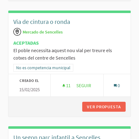
Via de cintura o ronda
Mercado de Sencelles
ACEPTADAS
El poble necessita aquest nou vial per treure els
cotxes del centre de Sencelles
Resultados al filtrar por la categoría: No es competencia municipal
No es competencia municipal
CREADO EL
11
11 SEGUIDORAS
SEGUIR
0
15/02/2025
VIA DE CINTURA O RONDA
VER PROPUESTA
VIA DE 
Un segon parc infantil a Sencelles