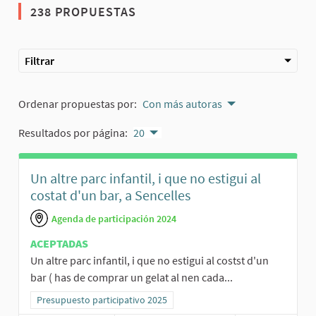
238 PROPUESTAS
Filtrar
Ordenar propuestas por:
Con más autoras
Resultados por página:
20
Un altre parc infantil, i que no estigui al
costat d'un bar, a Sencelles
Agenda de participación 2024
ACEPTADAS
Un altre parc infantil, i que no estigui al costst d'un
bar ( has de comprar un gelat al nen cada...
Resultados al filtrar por la categoría: Presupuesto participativo 20
Presupuesto participativo 2025