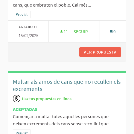
cans, que embruten el poble. Cal més...
Resultados al filtrar por la categoría: Previst
Previst
CREADO EL
11
11 SEGUIDORAS
SEGUIR
0
15/02/2025
VIGILAR MÉS PER QUE HI HAGI
VER PROPUESTA
VIGILAR
Multar als amos de cans que no recullen els
excrements
Haz tus propuestas en línea
ACEPTADAS
Començar a multar totes aquelles persones que
deixen excrements dels cans sense recollir i que...
Resultados al filtrar por la categoría: Previst
Previst