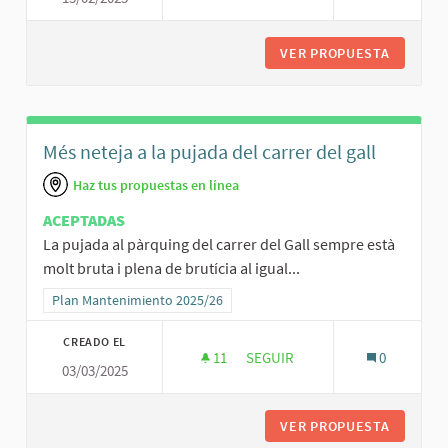
VER PROPUESTA
MÉS NET
Més neteja a la pujada del carrer del gall
Haz tus propuestas en línea
ACEPTADAS
La pujada al pàrquing del carrer del Gall sempre està
molt bruta i plena de brutícia al igual...
Resultados al filtrar por la categoría: Plan Mantenimiento 2025/26
Plan Mantenimiento 2025/26
CREADO EL
11
11 SEGUIDORAS
SEGUIR
0
03/03/2025
MÉS NETEJA A LA PUJADA DEL 
VER PROPUESTA
MÉS NET