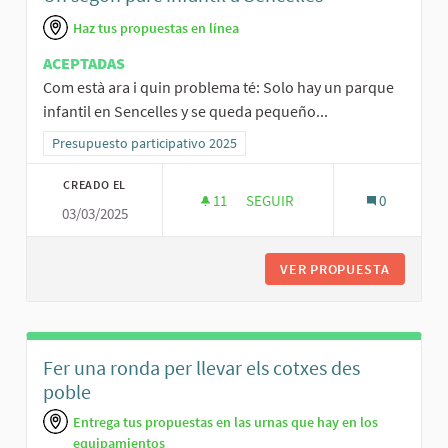
Haz tus propuestas en línea
ACEPTADAS
Com està ara i quin problema té: Solo hay un parque
infantil en Sencelles y se queda pequeño...
Resultados al filtrar por la categoría: Presupuesto participativo 20
Presupuesto participativo 2025
CREADO EL
11
11 SEGUIDORAS
SEGUIR
0
03/03/2025
UN SEGON PARC INFANTIL A SE
VER PROPUESTA
UN SEGO
Fer una ronda per llevar els cotxes des
poble
Entrega tus propuestas en las urnas que hay en los
equipamientos