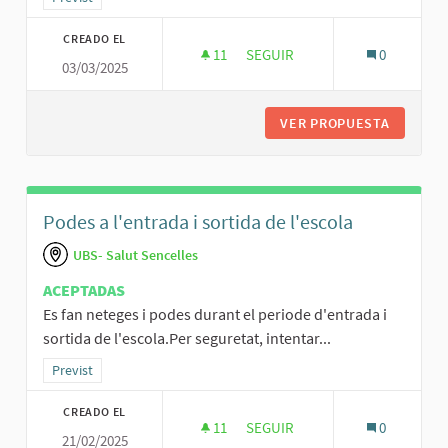
CREADO EL
11
11 SEGUIDORAS
SEGUIR
0
03/03/2025
MULTAR ALS AMOS DE CANS QU
VER PROPUESTA
MULTAR 
Podes a l'entrada i sortida de l'escola
UBS- Salut Sencelles
ACEPTADAS
Es fan neteges i podes durant el periode d'entrada i
sortida de l'escola.Per seguretat, intentar...
Resultados al filtrar por la categoría: Previst
Previst
CREADO EL
11
11 SEGUIDORAS
SEGUIR
0
21/02/2025
PODES A L'ENTRADA I SORTIDA 