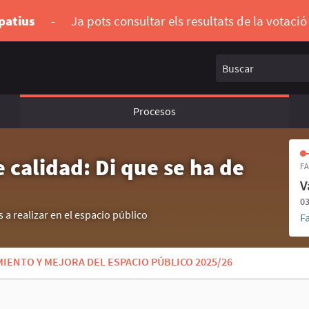
ipatius
-
Ja pots consultar els resultats de la votaci
Buscar
Procesos
 calidad: Di que se ha de
FA
V
03
 a realizar en el espacio público
F
IENTO Y MEJORA DEL ESPACIO PÚBLICO 2025/26