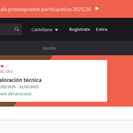
ó als pressupostos participatius 2025/26
Regístrate
Entra
Castellano
Triar la llengua
Elegir el idioma
Ayuda
SE 2 DE 3
aloración técnica
/03/2025 - 31/05/2025
ases del proceso