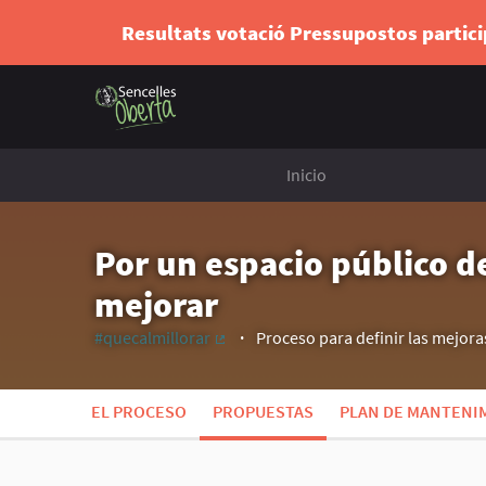
Resultats votació Pressupostos partic
Inicio
Por un espacio público de
mejorar
#quecalmillorar
Proceso para definir las mejoras
(Enlace externo)
EL PROCESO
PROPUESTAS
PLAN DE MANTENIM