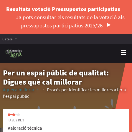
Resultats votació Pressupostos participatius
-
Ja pots consultar els resultats de la votació als
pressupostos participatius 2025/26
Català
Triar la llengua
Elegir el idioma
Per un espai públic de qualitat:
Digues què cal millorar
#quecalmillorar
Procés per identificar les millores a fer a
(Enllaç extern)
l'espai públic
FASE 2 DE 3
Valoració tècnica